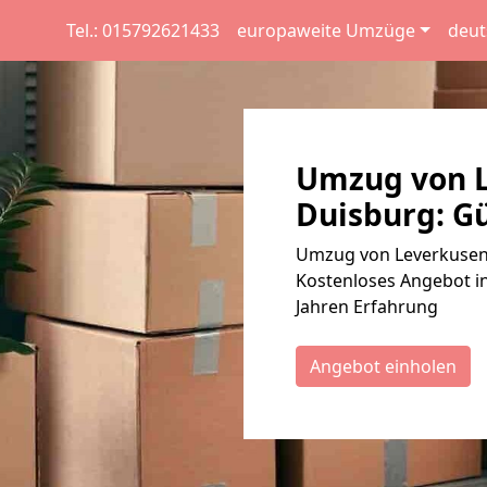
Tel.: 015792621433
europaweite Umzüge
deut
Umzug von L
Duisburg: Gü
Umzug von Leverkusen 
Kostenloses Angebot in
Jahren Erfahrung
Angebot einholen