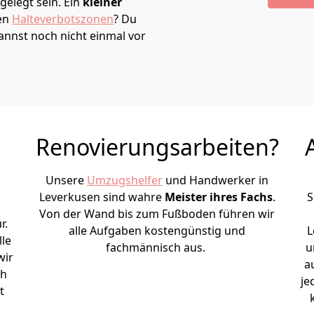
elegt sein. Ein
kleiner
den
Halteverbotszonen
? Du
annst noch nicht einmal vor
Renovierungsarbeiten?
Unsere
Umzugshelfer
und Handwerker in
Leverkusen sind wahre
Meister ihres Fachs
.
S
Von der Wand bis zum Fußboden führen wir
r.
alle Aufgaben kostengünstig und
L
le
fachmännisch aus.
u
wir
a
ch
je
t