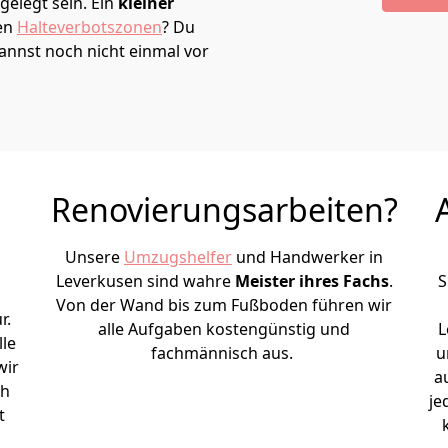
elegt sein. Ein
kleiner
den
Halteverbotszonen
? Du
annst noch nicht einmal vor
Renovierungsarbeiten?
Unsere
Umzugshelfer
und Handwerker in
Leverkusen sind wahre
Meister ihres Fachs
.
S
Von der Wand bis zum Fußboden führen wir
r.
alle Aufgaben kostengünstig und
L
le
fachmännisch aus.
u
wir
a
ch
je
t