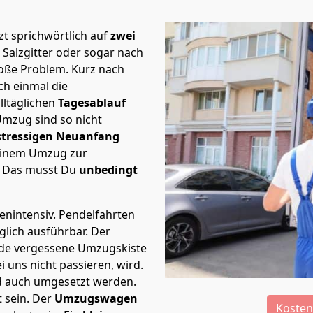
t sprichwörtlich auf
zwei
 Salzgitter oder sogar nach
roße Problem.
Kurz nach
h einmal die
lltäglichen
Tagesablauf
Umzug sind so nicht
stressigen Neuanfang
 einem Umzug zur
. Das musst Du
unbedingt
tenintensiv. Pendelfahrten
äglich ausführbar.
Der
Jede vergessene Umzugskiste
i uns nicht passieren, wird.
d auch umgesetzt werden.
 sein. Der
Umzugswagen
Kosten