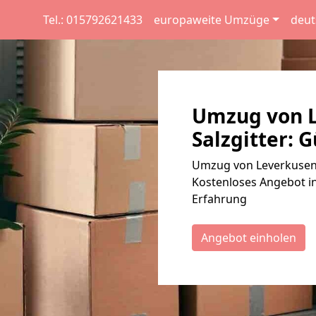
Tel.: 015792621433
europaweite Umzüge
deut
Umzug von L
Salzgitter: G
Umzug von Leverkusen n
Kostenloses Angebot in
Erfahrung
Angebot einholen