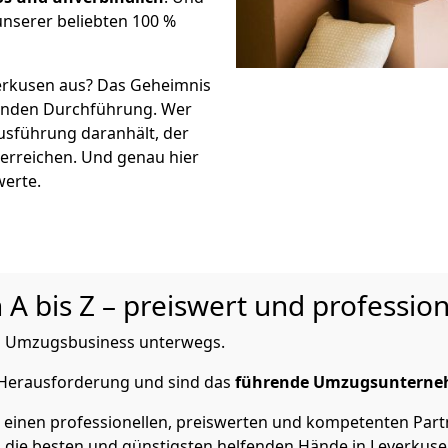
unserer beliebten 100 %
erkusen aus? Das Geheimnis
eßenden Durchführung. Wer
Ausführung daranhält, der
 erreichen. Und genau hier
werte.
 bis Z – preiswert und profession
 im Umzugsbusiness unterwegs.
e Herausforderung und sind das
führende Umzugsuntern
einen professionellen, preiswerten und kompetenten Partn
die besten und günstigsten helfenden Hände in Leverkuse