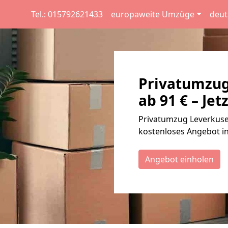
Tel.: 015792621433
europaweite Umzüge
deut
Privatumzug
ab 91 € – Jet
Privatumzug Leverkusen
kostenloses Angebot in
Angebot einholen