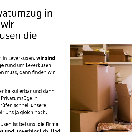
vatumzug in
 wir
usen die
 in Leverkusen,
wir sind
ge rund um Leverkusen
en muss, dann finden wir
er kalkulierbar und dann
e Privatumzüge in
prüfen schnell unsere
ir uns ja gleich noch.
usen ist bei uns, die Firma
s und unverbindlich
. Und